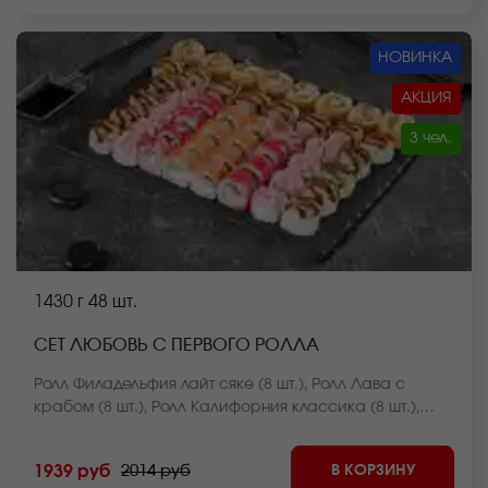
отличаться от фото на сайте.
НОВИНКА
АКЦИЯ
3 чел.
1430 г
48 шт.
СЕТ ЛЮБОВЬ С ПЕРВОГО РОЛЛА
Ролл Филадельфия лайт сяке (8 шт.), Ролл Лава с
крабом (8 шт.), Ролл Калифорния классика (8 шт.),
Ролл Курочка в саду (8 шт.), Чесночный цезарь ролл (8
шт.), Ролл Чикен темпура (8 шт.). *Внешний вид блюда
В КОРЗИНУ
1939 руб
2014 руб
может отличаться от фото на сайте.