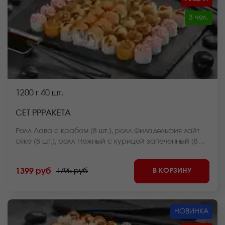
3 чел.
1200 г
40 шт.
СЕТ РРРАКЕТА
Ролл Лава с крабом (8 шт.), ролл Филадельфия лайт
сяке (8 шт.), ролл Нежный с курицей запеченный (8
шт.), ролл Оливье темпура (8 шт.), ролл Мистер Крабс
запеченный (8 шт.) *Внешний вид блюда может
В КОРЗИНУ
1399 руб
1795 руб
отличаться от фото на сайте.
НОВИНКА