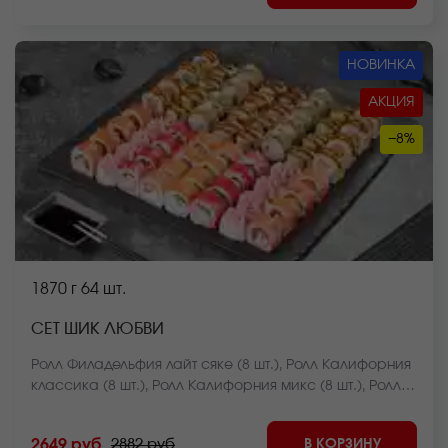
НОВИНКА
АКЦИЯ
−8%
1870 г
64 шт.
СЕТ ШИК ЛЮБВИ
Ролл Филадельфия лайт сяке (8 шт.), Ролл Калифорния
классика (8 шт.), Ролл Калифорния микс (8 шт.), Ролл
Лава с креветкой (8 шт.), Ролл Огненная креветка (8
шт.), Ролл Курочка в саду (8 шт.), Чесночный цезарь
В КОРЗИНУ
2649 руб
2882 руб