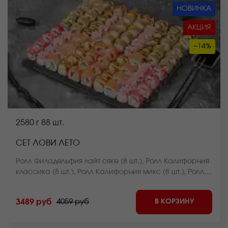
НОВИНКА
АКЦИЯ
−14%
2580 г
88 шт.
СЕТ ЛОВИ ЛЕТО
Ролл Филадельфия лайт сяке (8 шт.), Ролл Калифорния
классика (8 шт.), Ролл Калифорния микс (8 шт.), Ролл
Лава с лососем (8 шт.), Ролл Лава с креветкой (8 шт.),
Ролл Зелёный вайб запеченный (8 шт.), Ролл
В КОРЗИНУ
3489 руб
4059 руб
Чесночный драйв запеченный (8 шт.), Ролл Нежный с
курицей запеченный (8 шт.), Ролл Другой уровень
темпура (8 шт.), Ролл Краб фри темпура (8 шт.), Ролл