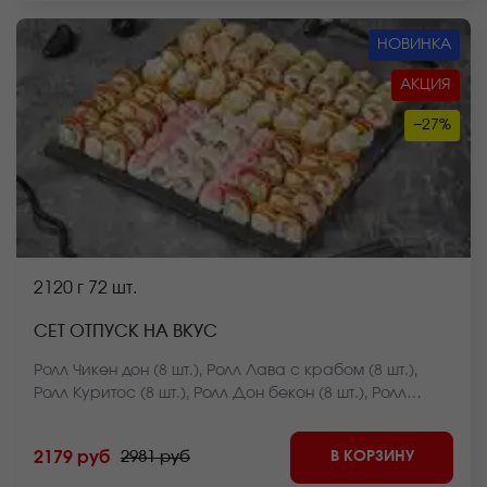
НОВИНКА
АКЦИЯ
−27%
2120 г
72 шт.
СЕТ ОТПУСК НА ВКУС
Ролл Чикен дон (8 шт.), Ролл Лава с крабом (8 шт.),
Ролл Куритос (8 шт.), Ролл Дон бекон (8 шт.), Ролл
Мистер крабс запеченный (8 шт.), Ролл Нежный с
курицей запеченный (8 шт.), Ролл Оливье темпура (8
В КОРЗИНУ
2179 руб
2981 руб
шт.), Ролл Калифорния темпура (8 шт.), Ролл Лосось
фри темпура (8 шт.) *Внешний вид блюда может