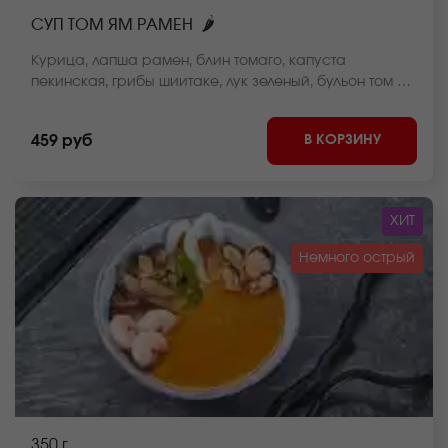
🌶
СУП ТОМ ЯМ РАМЕН
Курица, лапша рамен, блин томаго, капуста
пекинская, грибы шиитаке, лук зеленый, бульон том ям
*Внешний вид блюда может отличаться от фото на
сайте.
В КОРЗИНУ
459 руб
ХИТ
Немного острый
350 г