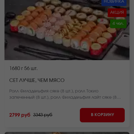
НОВИНКА
АКЦИЯ
4 чел.
1680 г
56 шт.
СЕТ ЛУЧШЕ, ЧЕМ МЯСО
Ролл Филадельфия сяке (8 шт.), ролл Токио
запеченный (8 шт.), ролл Филадельфия лайт сяке (8
шт.), ролл Калифорния темпура (8 шт.), ролл Нежный с
курицей запеченный (8 шт.), ролл Филадельфия
В КОРЗИНУ
2799 руб
3343 руб
темпура (8 шт.), ролл Лава с крабом (8 шт.) *Внешний
вид блюда может отличаться от фото на сайте.