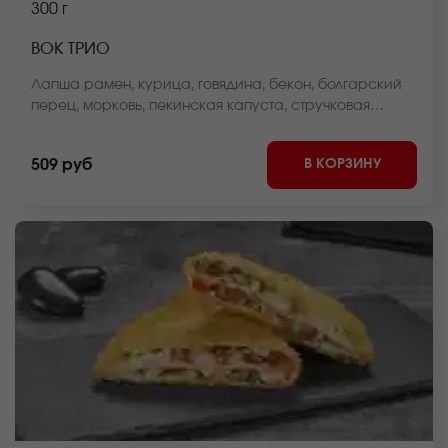
300 г
ВОК ТРИО
Лапша рамен, курица, говядина, бекон, болгарский
перец, морковь, пекинская капуста, стручковая
фасоль, репчатый лук, соус вок, кунжут *Внешний вид
блюда может отличаться от фото на сайте.
В КОРЗИНУ
509 руб