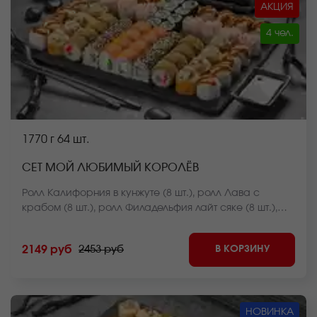
АКЦИЯ
4 чел.
1770 г
64 шт.
СЕТ МОЙ ЛЮБИМЫЙ КОРОЛЁВ
Ролл Калифорния в кунжуте (8 шт.), ролл Лава с
крабом (8 шт.), ролл Филадельфия лайт сяке (8 шт.),
ролл Калифорния темпура (8 шт.), ролл Нежный с
лососем запеченный (8 шт.), ролл Оливье темпура (8
В КОРЗИНУ
2149 руб
2453 руб
шт.), ролл Мистер Крабс запеченный (8 шт.), Мини
ролл с огурцом (8 шт.) *Внешний вид блюда может
отличаться от фото на сайте.
НОВИНКА