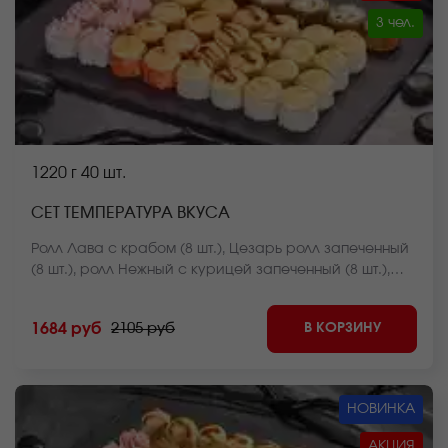
3 чел.
1220 г
40 шт.
СЕТ ТЕМПЕРАТУРА ВКУСА
Ролл Лава с крабом (8 шт.), Цезарь ролл запеченный
(8 шт.), ролл Нежный с курицей запеченный (8 шт.),
ролл Монако запеченный (8 шт.), ролл Филадельфия
темпура (8 шт.). *Внешний вид блюда может
В КОРЗИНУ
1684 руб
2105 руб
отличаться от фото на сайте.
НОВИНКА
АКЦИЯ