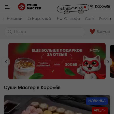
Мастер
-
Королёв
заказ
и
доставка
Новинки
👍 Народный
👨‍🍳 От шефа
Сеты
Роллы и
суши,
роллов,
сетов,
WOK
Бонусы
в
Королёв
Суши Мастер в Королёв
НОВИНКА
АКЦИЯ