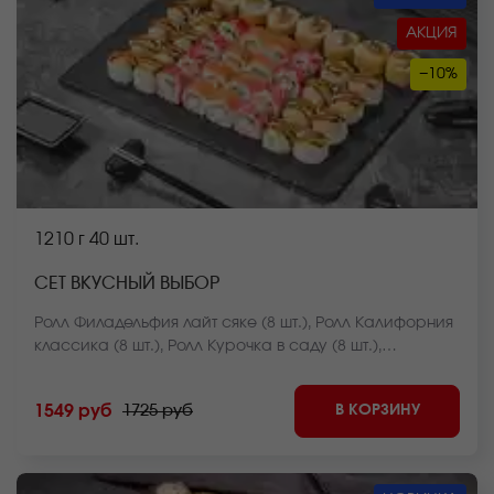
АКЦИЯ
−10%
1210 г
40 шт.
СЕТ ВКУСНЫЙ ВЫБОР
Ролл Филадельфия лайт сяке (8 шт.), Ролл Калифорния
классика (8 шт.), Ролл Курочка в саду (8 шт.),
Чесночный цезарь ролл (8 шт.), Ролл Чикен темпура (8
шт.) *Внешний вид блюда может отличаться от фото на
В КОРЗИНУ
1549 руб
1725 руб
сайте.