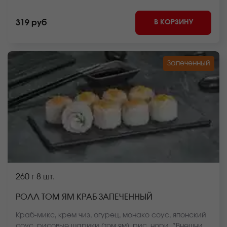
нори. *Внешний вид блюда может отличаться от фото
на сайте.
В КОРЗИНУ
319 руб
Запеченный
260 г
8 шт.
РОЛЛ ТОМ ЯМ КРАБ ЗАПЕЧЕННЫЙ
Краб-микс, крем чиз, огурец, монако соус, японский
соус, рисовые шарики (том ям), рис, нори. *Внешний