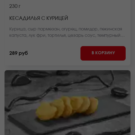
230 г
КЕСАДИЛЬЯ С КУРИЦЕЙ
Курица, сыр пармезан, огурец, помидор, пекинская
капуста, лук фри, тортилья, цезарь соус, темпурный
кляр, панировочные сухари *Внешний вид блюда
может отличаться от фото на сайте.
В КОРЗИНУ
289 руб