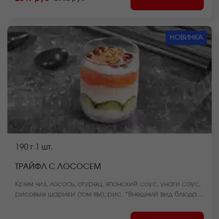
ролл (8 шт.), Ролл Крабстер темпура (8 шт.). *Внешний
вид блюда может отличаться от фото на сайте.
НОВИНКА
190 г
1 шт.
ТРАЙФЛ С ЛОСОСЕМ
Крем чиз, лосось, огурец, японский соус, унаги соус,
рисовые шарики (том ям), рис. *Внешний вид блюда
может отличаться от фото на сайте.