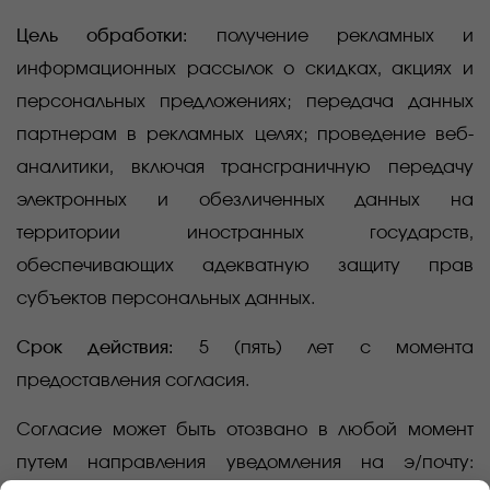
Цель обработки:
получение рекламных и
информационных рассылок о скидках, акциях и
персональных предложениях; передача данных
партнерам в рекламных целях; проведение веб-
аналитики, включая трансграничную передачу
электронных и обезличенных данных на
территории иностранных государств,
обеспечивающих адекватную защиту прав
субъектов персональных данных.
Срок действия:
5 (пять) лет с момента
предоставления согласия.
Согласие может быть отозвано в любой момент
путем направления уведомления на э/почту: