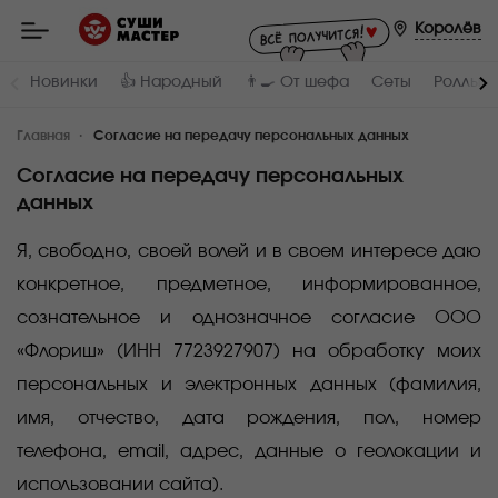
Мастер
-
Королёв
заказ
и
доставка
Новинки
👍 Народный
👨‍🍳 От шефа
Сеты
Роллы и
суши,
роллов,
сетов,
Главная
WOK
Согласие на передачу персональных данных
в
Королёв
Согласие на передачу персональных
данных
Я, свободно, своей волей и в своем интересе даю
конкретное, предметное, информированное,
сознательное и однозначное согласие ООО
«Флориш» (ИНН 7723927907) на обработку моих
персональных и электронных данных (фамилия,
имя, отчество, дата рождения, пол, номер
телефона, email, адрес, данные о геолокации и
использовании сайта).